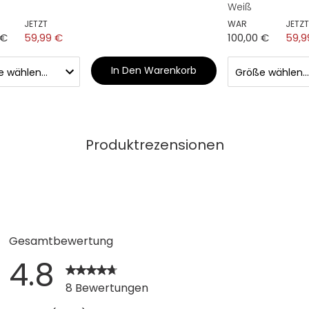
Weiß
JETZT
WAR
JETZT
 €
59,99 €
100,00 €
59,9
In Den Warenkorb
Produktrezensionen