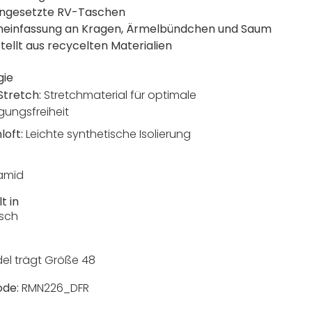
 angesetzte RV-Taschen
heinfassung an Kragen, Ärmelbündchen und Saum
tellt aus recycelten Materialien
gie
 Stretch:
Stretchmaterial für optimale
ungsfreiheit
loft:
Leichte synthetische Isolierung
amid
t in
sch
el trägt Größe 48
ode:
RMN226_DFR