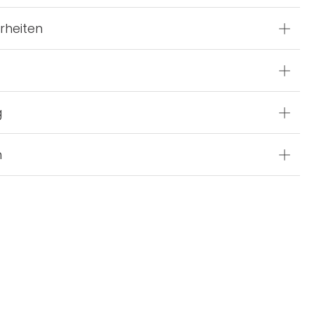
rheiten
g
n