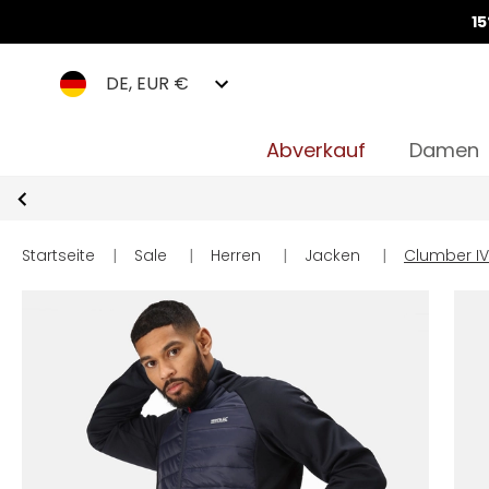
1
DE, EUR €
Abverkauf
Damen
Startseite
|
Sale
|
Herren
|
Jacken
|
Clumber IV