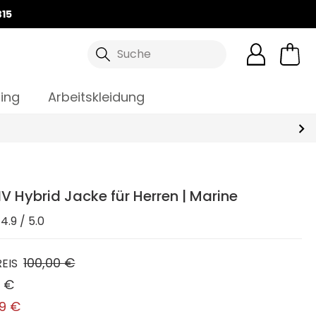
15
Suche
ing
Arbeitskleidung
V Hybrid Jacke für Herren | Marine
4.9 / 5.0
100,00 €
EIS
9 €
99 €