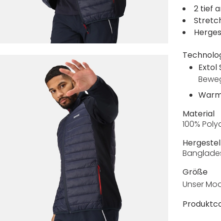
2 tief
Stretc
Herges
Technolo
Extol
Beweg
Warm
Material
100% Poly
Hergestell
Banglade
Größe
Unser Mod
Produktc