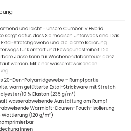
ibung
 wärmend und leicht - unsere Clumber IV Hybrid
ke sorgt dafür, dass Sie modisch unterwegs sind. Das
Extol-Stretchgewebe und die leichte Isolierung
terwegs für Komfort und Bewegungsfreiheit. Die
erbare Jacke kann für Wochenendabenteuer ganz
rstaut werden. Mit einer wasserabweisenden
ung.
es 20-Den-Polyamidgewebe – Rumpfpartie
lte, warm gefütterte Extol-Strickware mit Stretch
Polyester/10 % Elastan (235 g/m²)
aft wasserabweisende Ausstattung am Rumpf
rabweisende Warmloft-Daunen-Touch-Isolierung
e Wattierung (120 g/m²)
 komprimierbar
deckung innen