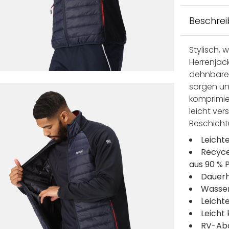
Beschre
Stylisch,
Herrenjac
dehnbare 
sorgen un
komprimi
leicht ve
Beschicht
Leicht
Recyce
aus 90 % 
Dauerh
Wasse
Leicht
Leicht
RV-Ab