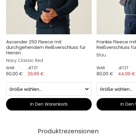
Ascender 250 Fleece mit
Frankie Fleece 
durchgehendem Reißverschluss für
Reißverschluss fü
Herren
Blau
Navy Classic Red
WAR
JETZT
WAR
JETZT
60,00 €
29,99 €
80,00 €
44,99 €
In Den Warenkorb
In Den
Produktrezensionen