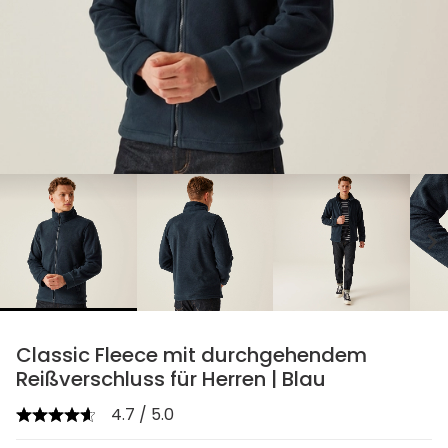
chevron_right
Classic Fleece mit durchgehendem
Reißverschluss für Herren | Blau
4.7 / 5.0