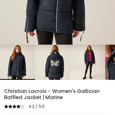
chevron_right
Christian Lacroix - Women's Gallician
Baffled Jacket | Marine
4.2 / 5.0