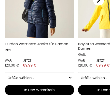
Hurden wattierte Jacke für Damen
Bayletta wasserd
Damen
Blau
Gelb
WAR
JETZT
WAR
JETZT
120,00 €
69,99 €
120,00 €
69,99 €
In Den Warenkorb
In Den