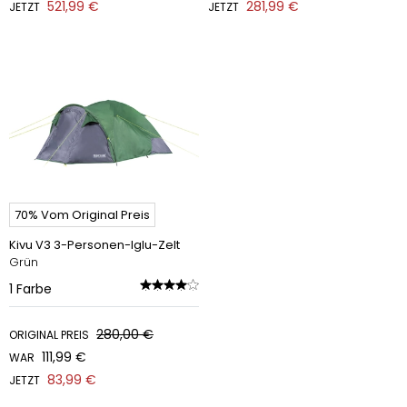
521,99 €
281,99 €
JETZT
JETZT
70% Vom Original Preis
Kivu V3 3-Personen-Iglu-Zelt
Grün
1
Farbe
280,00 €
ORIGINAL PREIS
111,99 €
WAR
83,99 €
JETZT