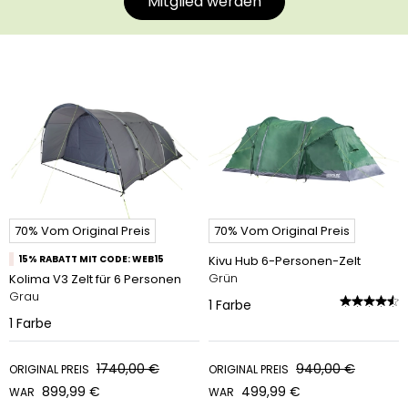
Mitglied werden
70% Vom Original Preis
70% Vom Original Preis
15% RABATT MIT CODE: WEB15
Kivu Hub 6-Personen-Zelt
Grün
Kolima V3 Zelt für 6 Personen
Grau
1
Farbe
1
Farbe
1740,00 €
940,00 €
ORIGINAL PREIS
ORIGINAL PREIS
899,99 €
499,99 €
WAR
WAR