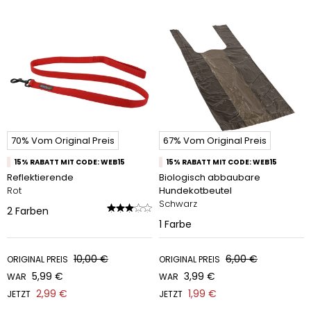
70% Vom Original Preis
67% Vom Original Preis
15% RABATT MIT CODE: WEB15
15% RABATT MIT CODE: WEB15
Reflektierende
Biologisch abbaubare
Rot
Hundekotbeutel
Schwarz
2
Farben
1
Farbe
10,00 €
6,00 €
ORIGINAL PREIS
ORIGINAL PREIS
5,99 €
3,99 €
WAR
WAR
2,99 €
1,99 €
JETZT
JETZT