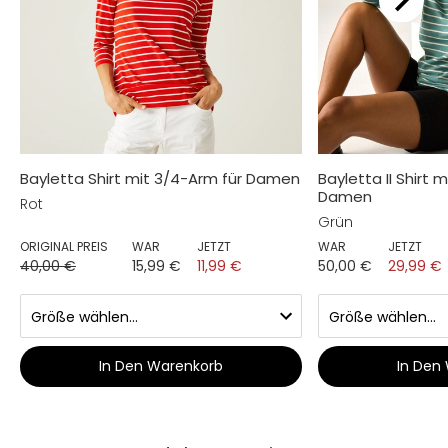
Bayletta Shirt mit 3/4-Arm für Damen
Bayletta II Shirt 
Damen
Rot
Grün
ORIGINAL PREIS
WAR
JETZT
WAR
JETZT
40,00 €
15,99 €
11,99 €
50,00 €
29,99 €
In Den Warenkorb
In Den