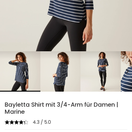
chevron_right
Bayletta Shirt mit 3/4-Arm für Damen |
Marine
4.3 / 5.0