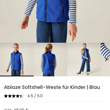
chevron_right
Ablaze Softshell-Weste für Kinder | Blau
4.5 / 5.0