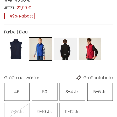
45,00 €
WAR
22,99 €
JETZT
- 49% Rabatt
Farbe | Blau
Größe auswählen
Größentabelle
46
50
3-4 Jr.
5-6 Jr.
7-8 Jr.
9-10 Jr.
11-12 Jr.