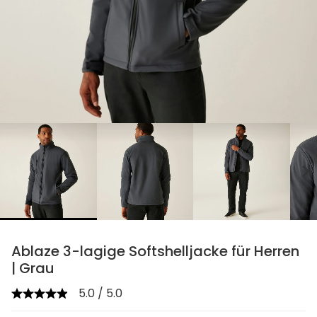
chevron_right
Ablaze 3-lagige Softshelljacke für Herren
| Grau
5.0 / 5.0