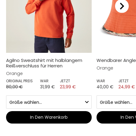
Agilno Sweatshirt mit halblangem
Wendbarer Angle
Reißverschluss für Herren
Orange
Orange
ORIGINAL PREIS
WAR
JETZT
WAR
JETZT
80,00 €
31,99 €
23,99 €
40,00 €
24,99 €
In Den Warenkorb
In Den