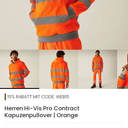
chevron_right
15% RABATT MIT CODE: WEB15
Herren Hi-Vis Pro Contract
Kapuzenpullover | Orange