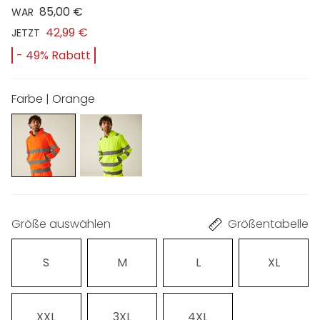
85,00 €
WAR
42,99 €
JETZT
- 49% Rabatt
Farbe | Orange
Größe auswählen
Größentabelle
S
M
L
XL
XXL
3XL
4XL