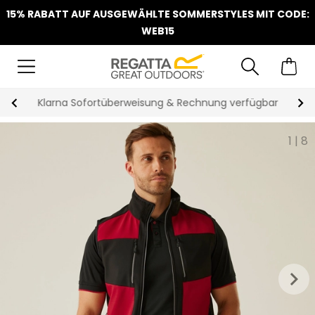
15% RABATT AUF AUSGEWÄHLTE SOMMERSTYLES MIT CODE:
WEB15
Klarna Sofortüberweisung & Rechnung verfügbar
1
|
8
keyboard_arrow_right