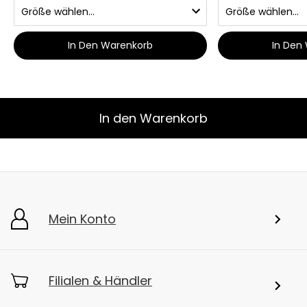
In Den Warenkorb
In Den
In den Warenkorb
Mein Konto
Filialen & Händler