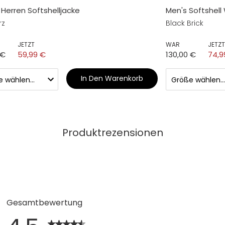
I Herren Softshelljacke
Men's Softshell
rz
Black Brick
JETZT
WAR
JETZT
 €
59,99 €
130,00 €
74,9
In Den Warenkorb
Produktrezensionen