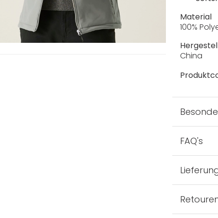
Material
100% Poly
Hergestell
China
Produktc
Besonde
FAQ's
Lieferun
Retoure