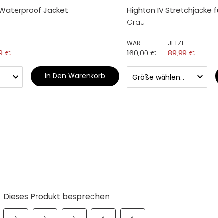
 Waterproof Jacket
Highton IV Stretchjacke f
Grau
WAR
JETZT
9 €
160,00 €
89,99 €
In Den Warenkorb