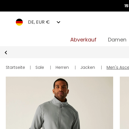
1
DE, EUR €
Abverkauf
Damen
Startseite
|
Sale
|
Herren
|
Jacken
|
Men's Asce