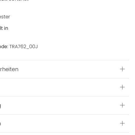
ester
t in
ode:
TRA762_00J
rheiten
g
n