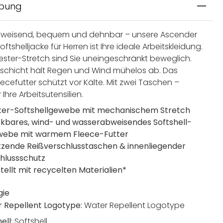
ibung
weisend, bequem und dehnbar – unsere Ascender
ftshelljacke für Herren ist Ihre ideale Arbeitskleidung.
ester-Stretch sind Sie uneingeschränkt beweglich.
schicht hält Regen und Wind mühelos ab. Das
ecefutter schützt vor Kälte. Mit zwei Taschen –
 Ihre Arbeitsutensilien.
ter-Softshellgewebe mit mechanischem Stretch
kbares, wind- und wasserabweisendes Softshell-
ebe mit warmem Fleece-Futter
sitzende Reißverschlusstaschen & innenliegender
hlussschutz
tellt mit recycelten Materialien*
gie
 Repellent Logotype:
Water Repellent Logotype
ell:
Softshell