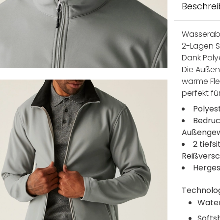
Beschre
Wasserab
2-Lagen So
Dank Poly
Die Außen
warme Fle
perfekt für
Polyes
Bedruc
Außengew
2 tief
Reißversc
Herges
Technolo
Water
Softsh