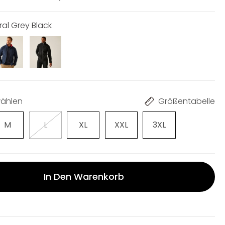
ral Grey Black
ählen
Größentabelle
M
L
XL
XXL
3XL
In Den Warenkorb