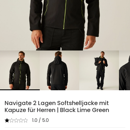
chevron_right
Navigate 2 Lagen Softshelljacke mit
Kapuze für Herren | Black Lime Green
1.0 / 5.0