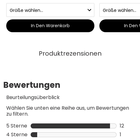
In Den Warenkorb
In Den
Produktrezensionen