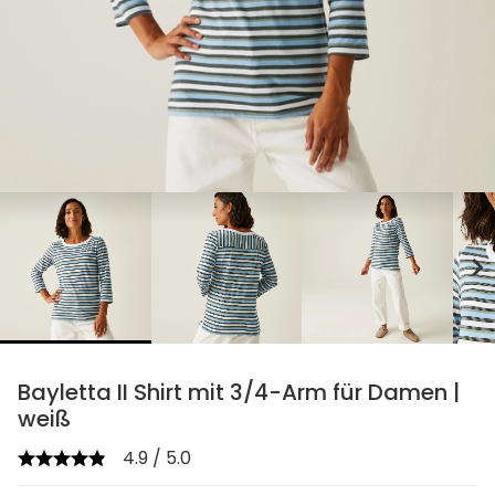
chevron_right
Bayletta II Shirt mit 3/4-Arm für Damen |
weiß
4.9 / 5.0