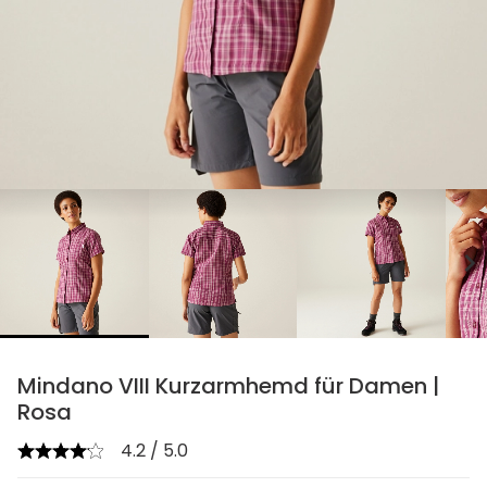
chevron_right
Mindano VIII Kurzarmhemd für Damen |
Rosa
4.2 / 5.0