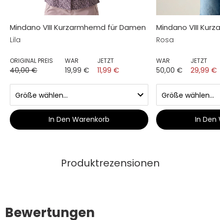
Mindano VIII Kurzarmhemd für Damen
Mindano VIII Ku
Lila
Rosa
ORIGINAL PREIS
WAR
JETZT
WAR
JETZT
40,00 €
19,99 €
11,99 €
50,00 €
29,99 €
In Den Warenkorb
In Den
Produktrezensionen