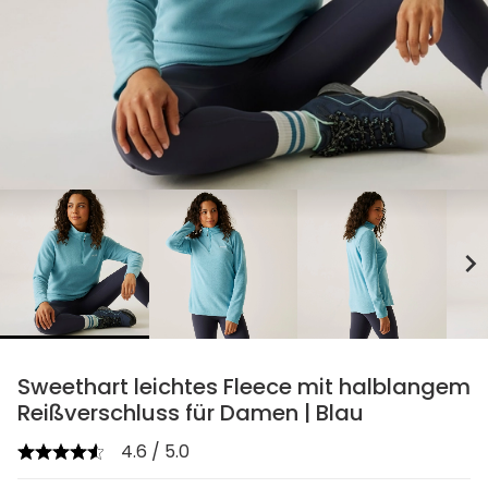
chevron_right
Sweethart leichtes Fleece mit halblangem
Reißverschluss für Damen | Blau
4.6 / 5.0