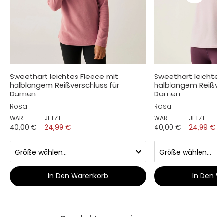
Sweethart leichtes Fleece mit
Sweethart leicht
halblangem Reißverschluss für
halblangem Reißv
Damen
Damen
Rosa
Rosa
WAR
JETZT
WAR
JETZT
40,00 €
24,99 €
40,00 €
24,99 €
In Den Warenkorb
In Den