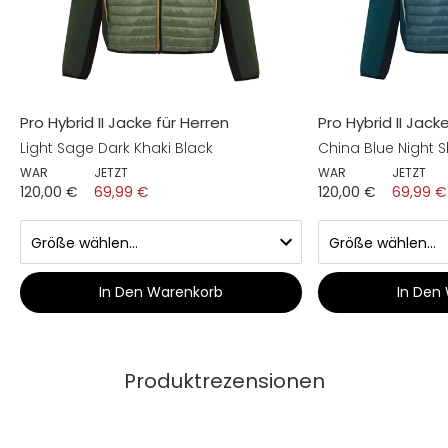
Pro Hybrid II Jacke für Herren
Pro Hybrid II Jack
Light Sage Dark Khaki Black
China Blue Night S
WAR
JETZT
WAR
JETZT
120,00 €
69,99 €
120,00 €
69,99 €
In Den Warenkorb
In Den
Produktrezensionen