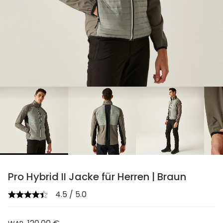
chevron_right
Pro Hybrid II Jacke für Herren | Braun
4.5 / 5.0