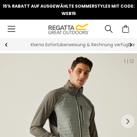
15% RABATT AUF AUSGEWÄHLTE SOMMERSTYLES MIT CODE:
WEB15
Klarna Sofortüberweisung & Rechnung verfügbar
1
|
12
keyboard_arrow_right