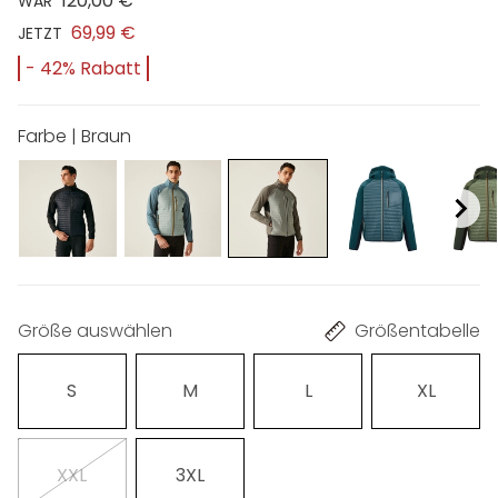
120,00 €
WAR
69,99 €
JETZT
- 42% Rabatt
Farbe | Braun
Größe auswählen
Größentabelle
S
M
L
XL
XXL
3XL