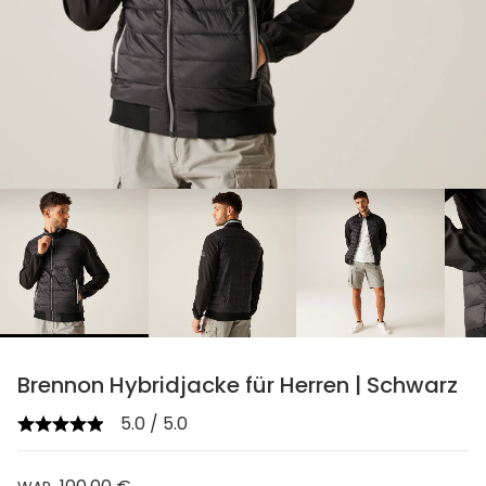
chevron_right
Brennon Hybridjacke für Herren | Schwarz
5.0 / 5.0