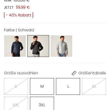
100,00 €
WAR
59,99 €
JETZT
- 40% Rabatt
Farbe | Schwarz
Größe auswählen
Größentabelle
S
M
L
XL
XXL
3XL