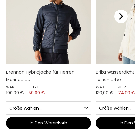
Brennon Hybridjacke für Herren
Brika wasserdich
Marineblau
Leinenfarbe
WAR
JETZT
WAR
JETZT
100,00 €
59,99 €
130,00 €
74,99 
In Den Warenkorb
In Den