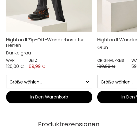
Highton II Zip-Off-Wanderhose für
Highton II Wande
Herren
Grün
Dunkelgrau
WAR
JETZT
ORIGINAL PREIS
W
120,00 €
69,99 €
100,00 €
59
In Den Warenkorb
In Den
Produktrezensionen