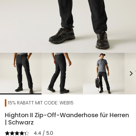
chevron_right
15% RABATT MIT CODE: WEB15
Highton II Zip-Off-Wanderhose für Herren
| Schwarz
4.4 / 5.0