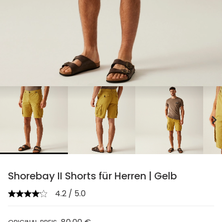
chevron_right
Shorebay II Shorts für Herren | Gelb
4.2 / 5.0