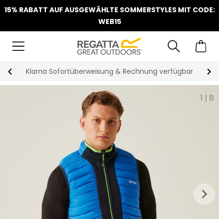
15% RABATT AUF AUSGEWÄHLTE SOMMERSTYLES MIT CODE:
WEB15
Klarna Sofortüberweisung & Rechnung verfügbar
1
|
8
keyboard_arrow_right