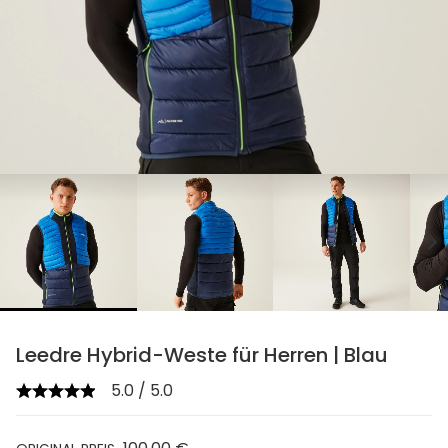
chevron_right
Leedre Hybrid-Weste für Herren | Blau
5.0 / 5.0