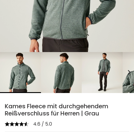
chevron_right
Kames Fleece mit durchgehendem
Reißverschluss für Herren | Grau
4.6 / 5.0