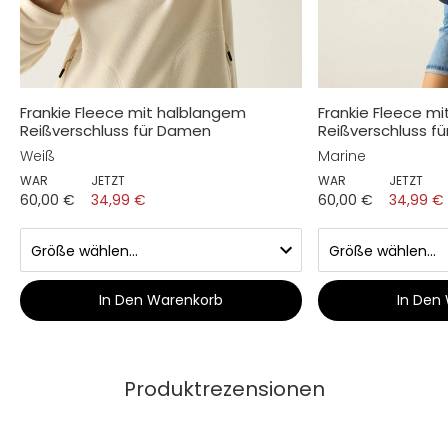
Frankie Fleece mit halblangem
Frankie Fleece m
Reißverschluss für Damen
Reißverschluss f
Weiß
Marine
WAR
JETZT
WAR
JETZT
60,00 €
34,99 €
60,00 €
34,99 €
In Den Warenkorb
In Den
Produktrezensionen