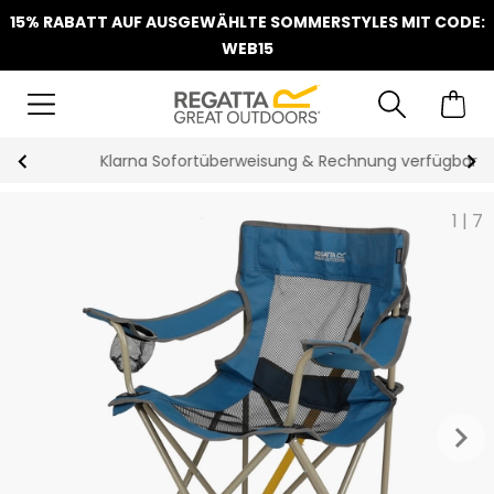
15% RABATT AUF AUSGEWÄHLTE SOMMERSTYLES MIT CODE:
WEB15
Klarna Sofortüberweisung & Rechnung verfügbar
1
|
7
keyboard_arrow_right