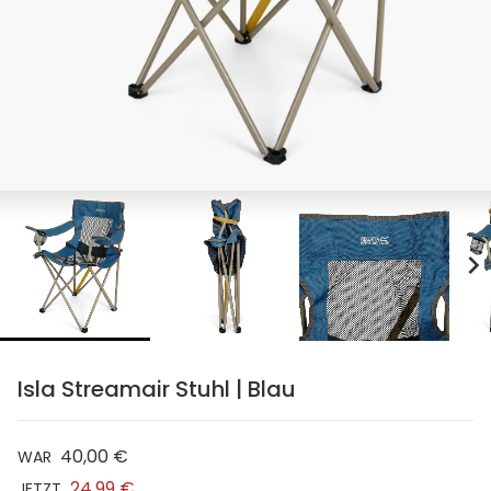
chevron_right
Isla Streamair Stuhl | Blau
40,00 €
WAR
24,99 €
JETZT