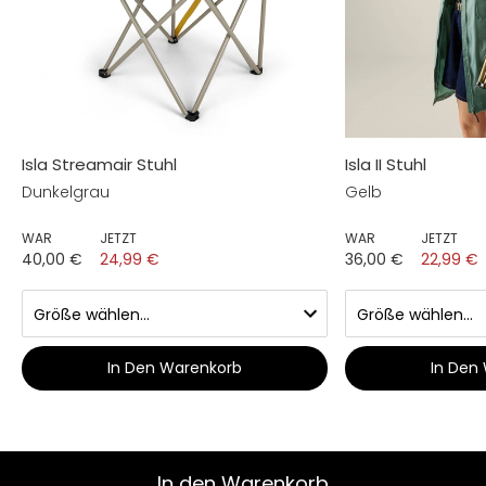
Isla Streamair Stuhl
Isla II Stuhl
Dunkelgrau
Gelb
WAR
JETZT
WAR
JETZT
40,00 €
24,99 €
36,00 €
22,99 €
In Den Warenkorb
In Den
In den Warenkorb