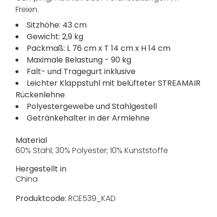
Freien.
Sitzhöhe: 43 cm
Gewicht: 2,9 kg
Packmaß: L 76 cm x T 14 cm x H 14 cm
Maximale Belastung - 90 kg
Falt- und Tragegurt inklusive
Leichter Klappstuhl mit belüfteter STREAMAIR
Rückenlehne
Polyestergewebe und Stahlgestell
Getränkehalter in der Armlehne
Material
60% Stahl; 30% Polyester; 10% Kunststoffe
Hergestellt in
China
Produktcode:
RCE539_KAD