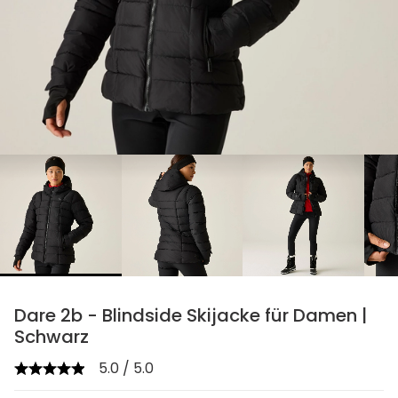
chevron_right
Dare 2b - Blindside Skijacke für Damen |
Schwarz
5.0 / 5.0