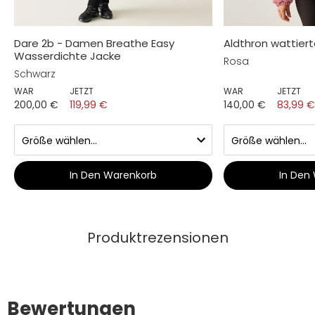
Dare 2b - Damen Breathe Easy
Aldthron wattier
Wasserdichte Jacke
Rosa
Schwarz
WAR
JETZT
WAR
JETZT
200,00 €
119,99 €
140,00 €
83,99 
In Den Warenkorb
In Den
Produktrezensionen