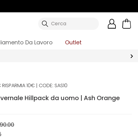
Cerca
liamento Da Lavoro
Outlet
 RISPARMIA 10€ | CODE: SAS10
nvernale Hillpack da uomo | Ash Orange
90.00
5