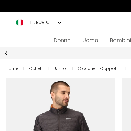
IT, EUR €
Donna
Uomo
Bambini
Home
|
Outlet
|
Uomo
|
Giacche E Cappotti
|