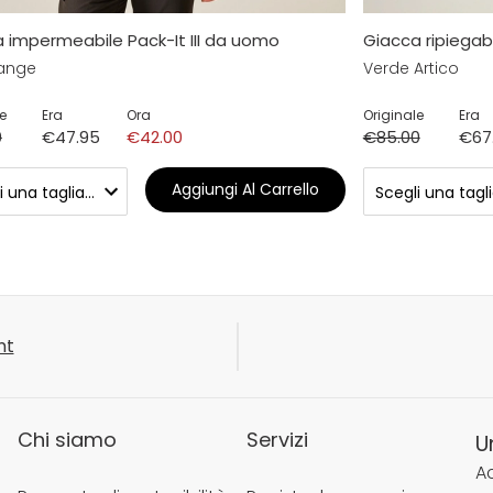
 impermeabile Pack-It III da uomo
Giacca ripiegab
range
Verde Artico
e
Era
Ora
Originale
Era
0
€47.95
€42.00
€85.00
€67
Aggiungi Al Carrello
nt
Chi siamo
Servizi
U
Ac