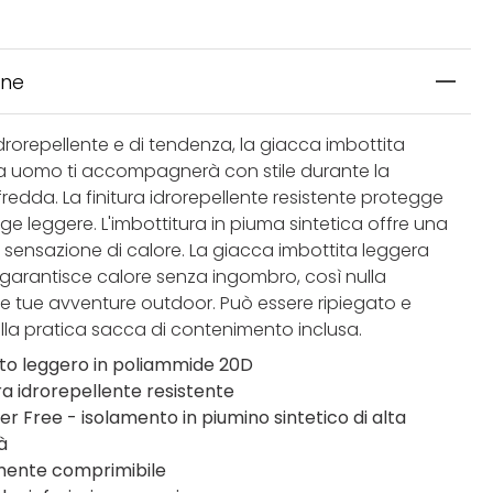
one
idrorepellente e di tendenza, la giacca imbottita
da uomo ti accompagnerà con stile durante la
redda. La finitura idrorepellente resistente protegge
ge leggere. L'imbottitura in piuma sintetica offre una
 sensazione di calore. La giacca imbottita leggera
arantisce calore senza ingombro, così nulla
le tue avventure outdoor. Può essere ripiegato e
ella pratica sacca di contenimento inclusa.
to leggero in poliammide 20D
ura idrorepellente resistente
er Free - isolamento in piumino sintetico di alta
à
mente comprimibile