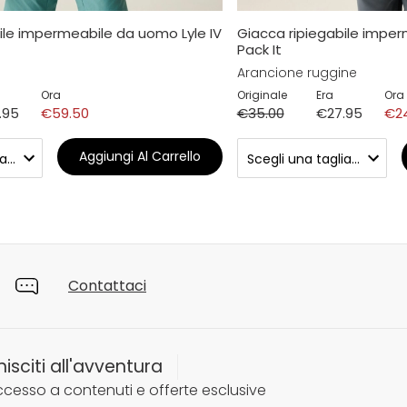
ile impermeabile da uomo Lyle IV
Giacca ripiegabile imper
Pack It
Arancione ruggine
Ora
Originale
Era
Ora
.95
€59.50
€35.00
€27.95
€2
Aggiungi Al Carrello
Contattaci
nisciti all'avventura
cesso a contenuti e offerte esclusive