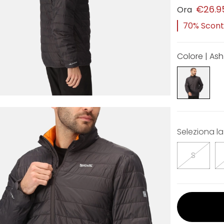
€26.9
Ora
70% Sconto
Colore | As
Seleziona la
S