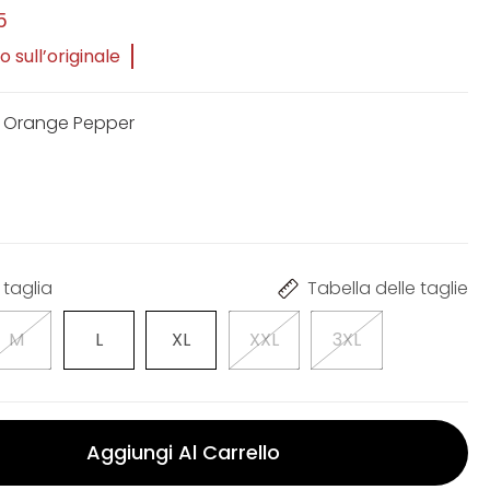
5
 sull’originale
h Orange Pepper
 taglia
Tabella delle taglie
M
L
XL
XXL
3XL
Aggiungi Al Carrello