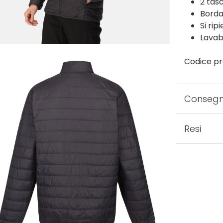
2 tas
Bordat
Si ri
Lavabi
Codice pr
Conseg
Resi