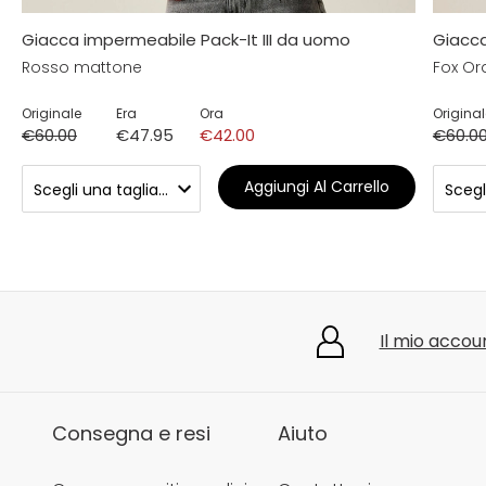
Giacca impermeabile Pack-It III da uomo
Giacca
Rosso mattone
Fox O
Originale
Era
Ora
Original
€60.00
€47.95
€42.00
€60.0
Aggiungi Al Carrello
Il mio accou
Consegna e resi
Aiuto