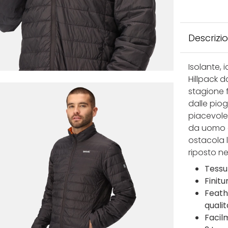
Descrizi
Isolante, 
Hillpack 
stagione f
dalle piog
piacevole
da uomo g
ostacola 
riposto n
Tessu
Finit
Feath
qualit
Facil