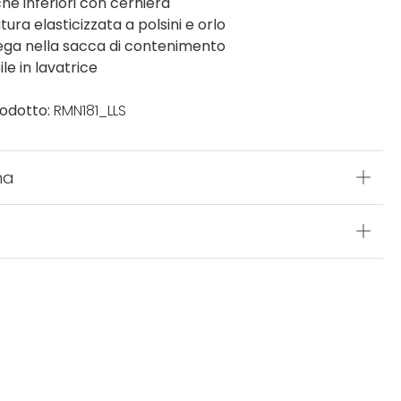
che inferiori con cerniera
ura elasticizzata a polsini e orlo
piega nella sacca di contenimento
le in lavatrice
odotto:
RMN181_LLS
na