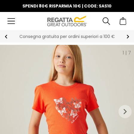
SPENDI 80€ RISPARMIA 10€ | CODE: SAS10
Consegna gratuita per ordini superiori a 100 €
1
|
7
keyboard_arrow_right