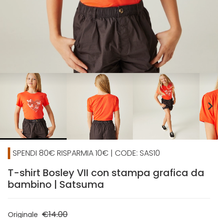
chevron_right
SPENDI 80€ RISPARMIA 10€ | CODE: SAS10
T-shirt Bosley VII con stampa grafica da
bambino | Satsuma
€14.00
Originale