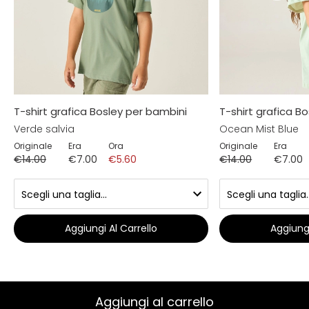
T-shirt grafica Bosley per bambini
T-shirt grafica B
Verde salvia
Ocean Mist Blue
Originale
Era
Ora
Originale
Era
€14.00
€7.00
€5.60
€14.00
€7.00
Aggiungi Al Carrello
Aggiungi
Aggiungi al carrello