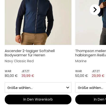
Ascender 2-lagiger Softshell
Thompson melier
Bodywarmer für Herren
halblangem Reißv
Navy Classic Red
Marine
WAR
JETZT
WAR
JETZT
80,00 €
39,99 €
50,00 €
29,99 €
In Den Warenkorb
In Den