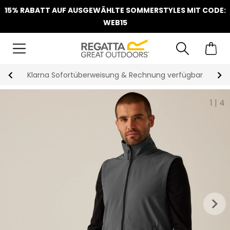
15% RABATT AUF AUSGEWÄHLTE SOMMERSTYLES MIT CODE:
WEB15
Klarna Sofortüberweisung & Rechnung verfügbar
1
|
4
keyboard_arrow_right