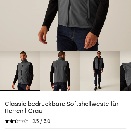
chevron_right
Classic bedruckbare Softshellweste für
Herren | Grau
2.5 / 5.0